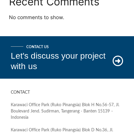
Recent Comments
No comments to show.
CONTACT US
Let's discuss your project
with us
CONTACT
Karawaci Office Park (Ruko Pinangsia) Blok H No.56-57, Jl.
Boulevard Jend. Sudirman, Tangerang - Banten 15139 -
Indonesia
Karawaci Office Park (Ruko Pinangsia) Blok D No.36, Jl.