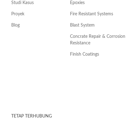
Studi Kasus
Epoxies
Proyek
Fire Resistant Systems
Blog
Blast System
Concrate Repair & Corrosion
Resistance
Finish Coatings
TETAP TERHUBUNG
Terus ikuti informasi dan berita terkini seputar Fyfe Fibrwrap
Indonesia