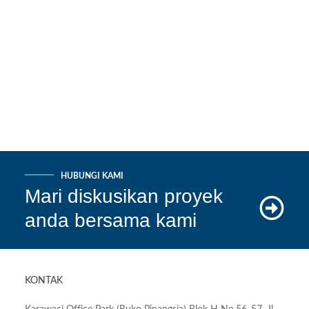
n Kualitas Beton dan Baja
n
 Peraturan Gempa Seismic
HUBUNGI KAMI
Mari diskusikan proyek
anda bersama kami
KONTAK